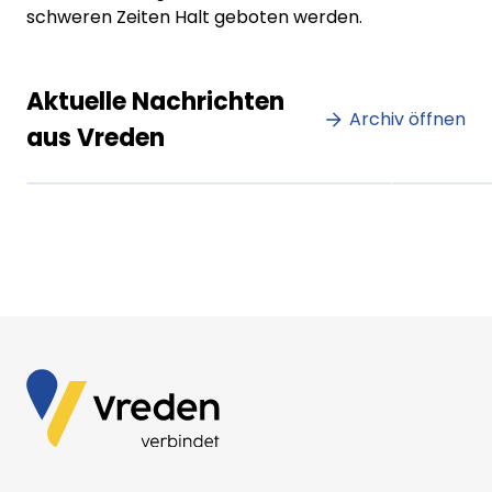
schweren Zeiten Halt geboten werden.
Lorem ipsum Lorem ipsum
Lore
Aktuelle Nachrichten
dolor sit amet amet.
Archiv öffnen
dolo
aus Vreden
XX.XX.XXXX
Beitrag lesen
XX.XX