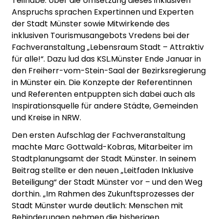
Teilhabe. Über die Umsetzung dieses inklusiven
Anspruchs sprachen Expertinnen und Experten
der Stadt Münster sowie Mitwirkende des
inklusiven Tourismusangebots Vredens bei der
Fachveranstaltung „Lebensraum Stadt – Attraktiv
für alle!“. Dazu lud das KSL.Münster Ende Januar in
den Freiherr-vom-Stein-Saal der Bezirksregierung
in Münster ein. Die Konzepte der Referentinnen
und Referenten entpuppten sich dabei auch als
Inspirationsquelle für andere Städte, Gemeinden
und Kreise in NRW.
Den ersten Aufschlag der Fachveranstaltung
machte Marc Gottwald-Kobras, Mitarbeiter im
Stadtplanungsamt der Stadt Münster. In seinem
Beitrag stellte er den neuen „Leitfaden Inklusive
Beteiligung“ der Stadt Münster vor – und den Weg
dorthin. „Im Rahmen des Zukunftsprozesses der
Stadt Münster wurde deutlich: Menschen mit
Behinderungen nehmen die bisherigen