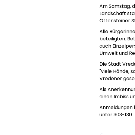
Am Samstag, den
Landschaft stat
Ottensteiner S
Alle Bürgerinn
beteiligten. B
auch Einzelper
Umwelt und Re
Die Stadt Vred
"viele Hände, 
Vredener geset
Als Anerkennun
einen Imbiss 
Anmeldungen bi
unter 303-130.