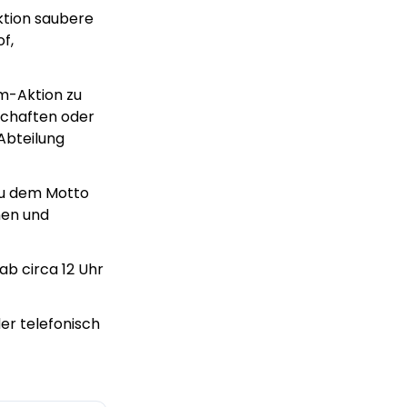
Aktion saubere
f,
um-Aktion zu
rschaften oder
Abteilung
eu dem Motto
nen und
ab circa 12 Uhr
er telefonisch