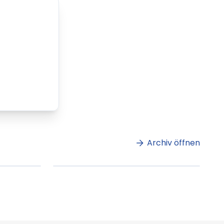
m
Lorem ipsum Lorem
et
ipsum dolor sit amet
amet.
Archiv öffnen
ag lesen
XX.XX.XXXX
Beitrag lesen