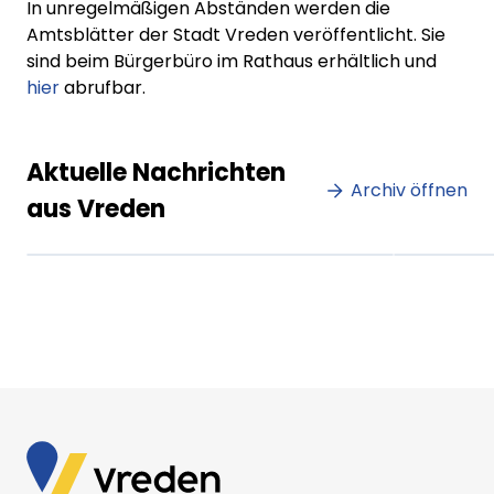
In unregelmäßigen Abständen werden die
Amtsblätter der Stadt Vreden veröffentlicht. Sie
sind beim Bürgerbüro im Rathaus erhältlich und
hier
abrufbar.
Lorem ipsum Lorem ipsum
Lore
Aktuelle Nachrichten
dolor sit amet amet.
Archiv öffnen
dolo
aus Vreden
XX.XX.XXXX
Beitrag lesen
XX.XX