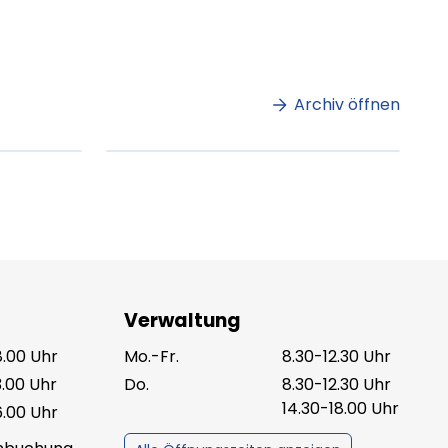
m
Lorem ipsum Lorem
et
ipsum dolor sit amet
amet.
Archiv öffnen
ag lesen
XX.XX.XXXX
Beitrag lesen
Verwaltung
8.00 Uhr
Mo.-Fr.
8.30-12.30 Uhr
3.00 Uhr
Do.
8.30-12.30 Uhr
14.30-18.00 Uhr
6.00 Uhr