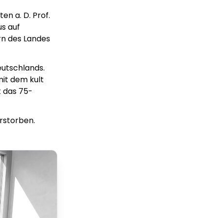
n a. D. Prof.
s auf
rn des Landes
eutschlands.
it dem kult
 das 75-
erstorben.