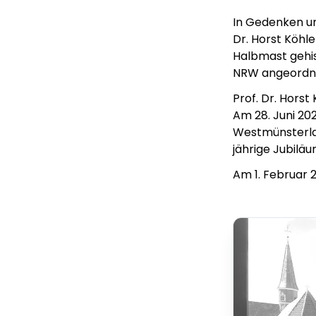
In Gedenken un
Dr. Horst Köhl
Halbmast gehis
NRW angeordn
Prof. Dr. Hors
Am 28. Juni 20
Westmünsterla
jährige Jubiläu
Am 1. Februar 2