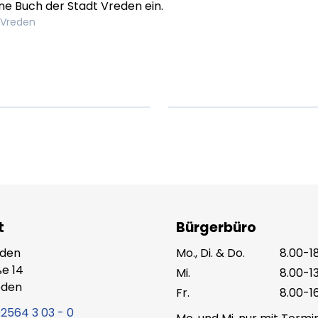
ne Buch der Stadt Vreden ein.
 Vreden
em ipsum Lorem
Lorem ipsum Lore
um dolor sit amet
ipsum dolor sit am
t.
amet.
X.XXXX
Beitrag lesen
XX.XX.XXXX
Beitr
t
Bürgerbüro
eden
Mo., Di. & Do.
8.00-1
e 14
Mi.
8.00-1
eden
Fr.
8.00-1
2564 3 03 - 0