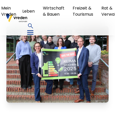
Mein
Wirtschaft
Freizeit &
Rat &
Leben
Vreden
& Bauen
Tourismus
Verwa