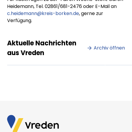
Heidemann, Tel. 02861/681-2476 oder E-Mail an
c.heidemann@kreis-borken.de
, gerne zur
Verfügung.
Lorem ipsum Lorem ipsum
Lore
Aktuelle Nachrichten
dolor sit amet amet.
Archiv öffnen
dolo
aus Vreden
XX.XX.XXXX
Beitrag lesen
XX.XX