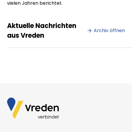
vielen Jahren berichtet.
Lorem ipsum Lorem ipsum
Lore
Aktuelle Nachrichten
dolor sit amet amet.
Archiv öffnen
dolo
aus Vreden
XX.XX.XXXX
Beitrag lesen
XX.XX