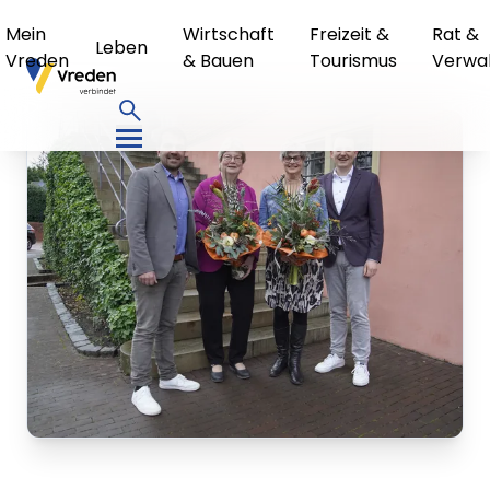
Mein
Wirtschaft
Freizeit &
Rat &
Leben
Vreden
& Bauen
Tourismus
Verwa