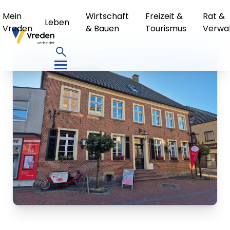
Mein
Wirtschaft
Freizeit &
Rat &
Leben
Vreden
& Bauen
Tourismus
Verwa