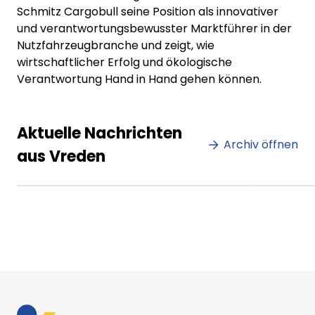
Schmitz Cargobull seine Position als innovativer
und verantwortungsbewusster Marktführer in der
Nutzfahrzeugbranche und zeigt, wie
wirtschaftlicher Erfolg und ökologische
Verantwortung Hand in Hand gehen können.
Lorem ipsum Lorem ipsum
Lore
Aktuelle Nachrichten
dolor sit amet amet.
Archiv öffnen
dolo
aus Vreden
XX.XX.XXXX
Beitrag lesen
XX.XX