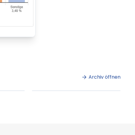
m
Lorem ipsum Lorem
et
ipsum dolor sit amet
amet.
Archiv öffnen
ag lesen
XX.XX.XXXX
Beitrag lesen