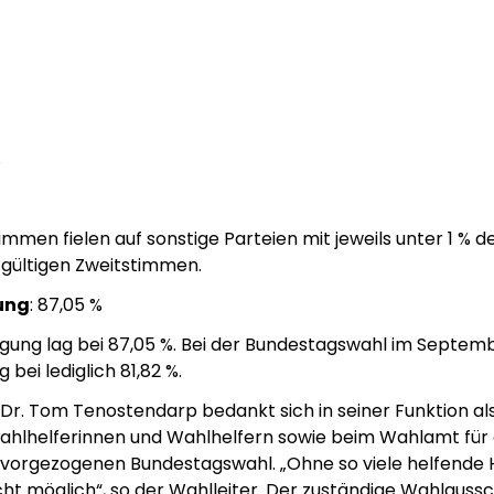
%
mmen fielen auf sonstige Parteien mit jeweils unter 1 % d
gültigen Zweitstimmen.
ung
: 87,05 %
igung lag bei 87,05 %. Bei der Bundestagswahl im Septemb
 bei lediglich 81,82 %.
Dr. Tom Tenostendarp bedankt sich in seiner Funktion als
ahlhelferinnen und Wahlhelfern sowie beim Wahlamt für
r vorgezogenen Bundestagswahl. „Ohne so viele helfende
ht möglich“, so der Wahlleiter. Der zuständige Wahlauss