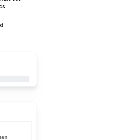
das
nd
gerade geladen