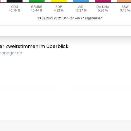
er Zweitstimmen im Überblick.
manager.de
em ipsum Lorem
Lorem ipsum Lore
um dolor sit amet
ipsum dolor sit am
t.
amet.
X.XXXX
Beitrag lesen
XX.XX.XXXX
Beitr