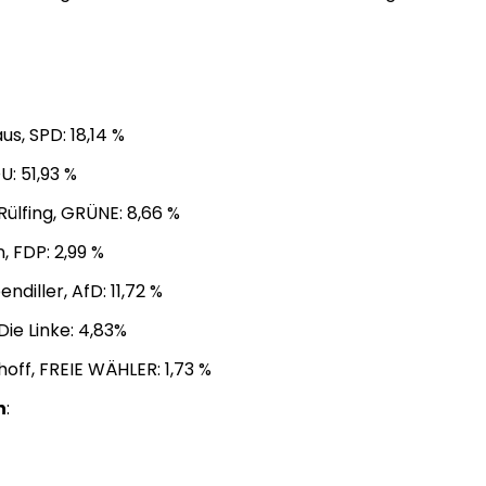
s, SPD: 18,14 %
U: 51,93 %
Rülfing, GRÜNE: 8,66 %
, FDP: 2,99 %
ndiller, AfD: 11,72 %
 Die Linke: 4,83%
off, FREIE WÄHLER: 1,73 %
n
: