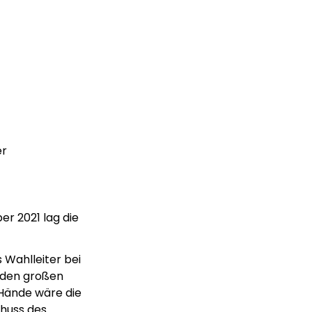
er
er 2021 lag die
 Wahlleiter bei
 den großen
 Hände wäre die
chuss des