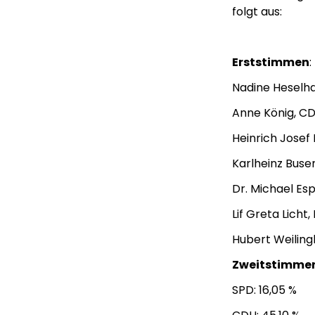
folgt aus:
Erststimmen
:
Nadine Heselhau
Anne König, CD
Heinrich Josef 
Karlheinz Busen
Dr. Michael Espe
Lif Greta Licht,
Hubert Weilingh
Zweitstimme
SPD: 16,05 %