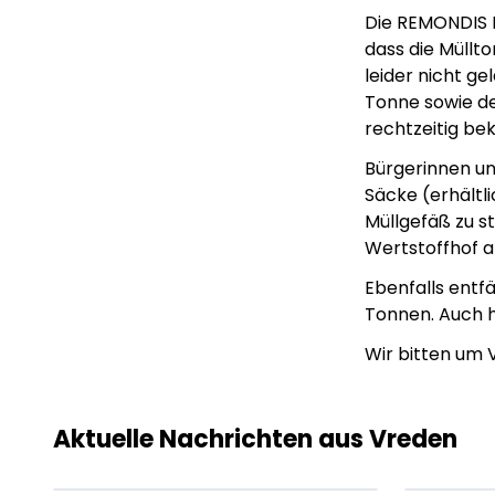
Die REMONDIS N
dass die Müllto
leider nicht ge
Tonne sowie de
rechtzeitig be
Bürgerinnen u
Säcke (erhältl
Müllgefäß zu st
Wertstoffhof 
Ebenfalls entf
Tonnen. Auch h
Wir bitten um 
Lorem ipsum Lorem
Lor
ipsum dolor sit amet
ips
amet.
ame
Aktuelle Nachrichten aus Vreden
XX.XX.XXXX
Beitrag lesen
XX.X