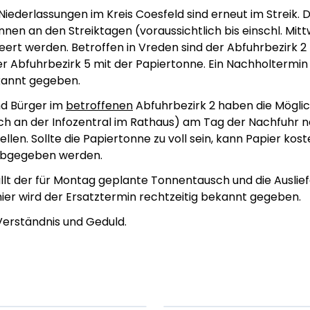
iederlassungen im Kreis Coesfeld sind erneut im Streik. 
nnen an den Streiktagen (voraussichtlich bis einschl. Mittw
leert werden. Betroffen in Vreden sind der Abfuhrbezirk 2
r Abfuhrbezirk 5 mit der Papiertonne. Ein Nachholtermin
kannt gegeben.
nd Bürger im
betroffenen
Abfuhrbezirk 2 haben die Möglic
ich an der Infozentral im Rathaus) am Tag der Nachfuhr 
ellen. Sollte die Papiertonne zu voll sein, kann Papier kos
abgegeben werden.
ällt der für Montag geplante Tonnentausch und die Auslie
ier wird der Ersatztermin rechtzeitig bekannt gegeben.
Verständnis und Geduld.
em ipsum Lorem
Lorem ipsum Lore
um dolor sit amet
ipsum dolor sit am
t.
amet.
X.XXXX
Beitrag lesen
XX.XX.XXXX
Beitr