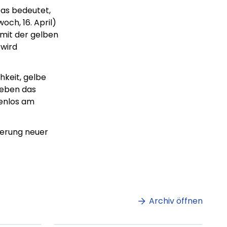
Das bedeutet,
och, 16. April)
 mit der gelben
 wird
hkeit, gelbe
neben das
tenlos am
ferung neuer
m
Lorem ipsum Lorem
et
ipsum dolor sit amet
amet.
Archiv öffnen
ag lesen
XX.XX.XXXX
Beitrag lesen