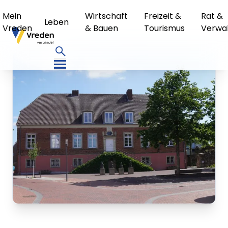
Mein
Wirtschaft
Freizeit &
Rat &
Leben
Vreden
& Bauen
Tourismus
Verwa