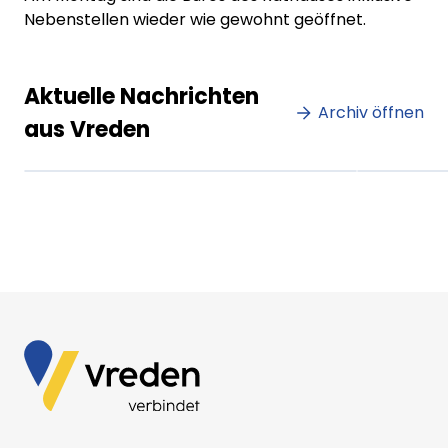
Nebenstellen wieder wie gewohnt geöffnet.
Lorem ipsum Lorem ipsum
Lore
Aktuelle Nachrichten
dolor sit amet amet.
Archiv öffnen
dolo
aus Vreden
XX.XX.XXXX
Beitrag lesen
XX.XX