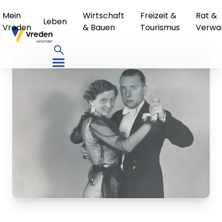
Mein
Wirtschaft
Freizeit &
Rat &
Leben
Vreden
& Bauen
Tourismus
Verwa