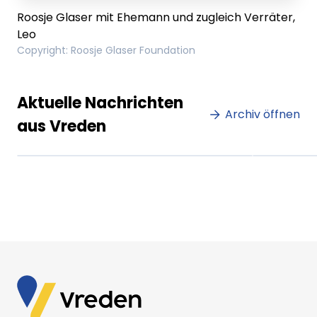
Roosje Glaser mit Ehemann und zugleich Verräter,
Leo
Copyright
:
Roosje Glaser Foundation
Lorem ipsum Lorem ipsum
Lore
Aktuelle Nachrichten
dolor sit amet amet.
Archiv öffnen
dolo
aus Vreden
XX.XX.XXXX
Beitrag lesen
XX.XX