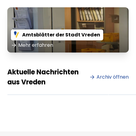
Amtsblätter der Stadt Vreden
Mehr erfahren
Lorem ipsum Lorem ipsum
Lore
Aktuelle Nachrichten
dolor sit amet amet.
Archiv öffnen
dolo
aus Vreden
XX.XX.XXXX
Beitrag lesen
XX.XX