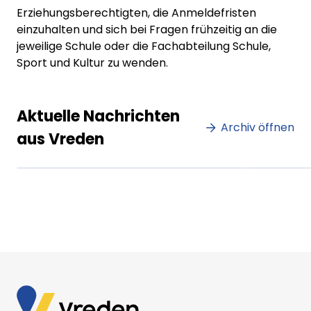
Erziehungsberechtigten, die Anmeldefristen
einzuhalten und sich bei Fragen frühzeitig an die
jeweilige Schule oder die Fachabteilung Schule,
Sport und Kultur zu wenden.
Lorem ipsum Lorem ipsum
Lore
Aktuelle Nachrichten
dolor sit amet amet.
Archiv öffnen
dolo
aus Vreden
XX.XX.XXXX
Beitrag lesen
XX.XX