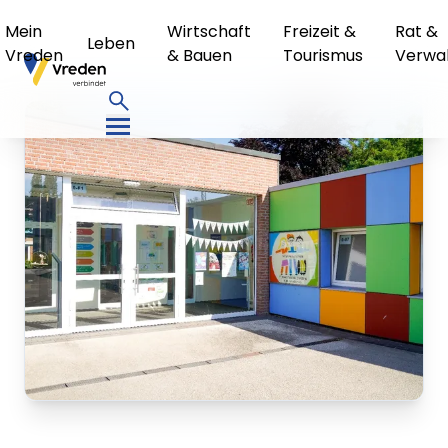
Mein
Wirtschaft
Freizeit &
Rat &
Leben
Vreden
& Bauen
Tourismus
Verwa