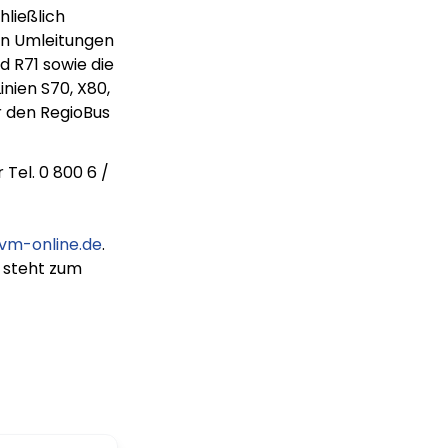
hließlich
en Umleitungen
d R71 sowie die
inien S70, X80,
ür den RegioBus
Tel. 0 800 6 /
vm-online.de
.
e steht zum