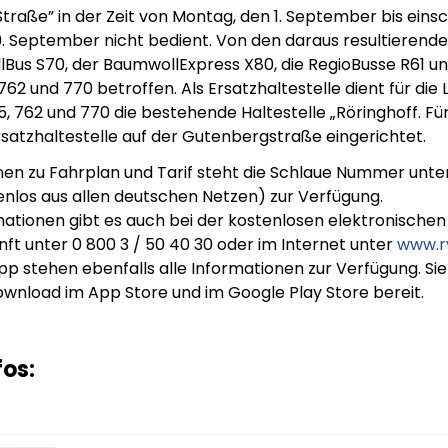
traße” in der Zeit von Montag, den 1. September bis einsc
9. September nicht bedient. Von den daraus resultierend
llBus S70, der BaumwollExpress X80, die RegioBusse R61 un
 762 und 770 betroffen. Als Ersatzhaltestelle dient für die L
755, 762 und 770 die bestehende Haltestelle „Röringhoff. F
Ersatzhaltestelle auf der Gutenbergstraße eingerichtet.
nen zu Fahrplan und Tarif steht die Schlaue Nummer unter 
enlos aus allen deutschen Netzen) zur Verfügung.
ationen gibt es auch bei der kostenlosen elektronischen
ft unter 0 800 3 / 50 40 30 oder im Internet unter
www.r
pp stehen ebenfalls alle Informationen zur Verfügung. Si
wnload im App Store und im Google Play Store bereit.
fos: