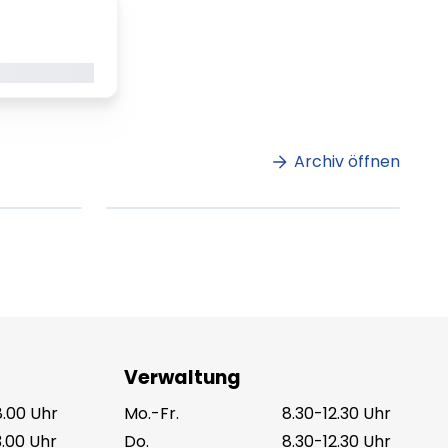
gerade geladen
m
Lorem ipsum Lorem
et
ipsum dolor sit amet
amet.
Archiv öffnen
ag lesen
XX.XX.XXXX
Beitrag lesen
Verwaltung
8.00 Uhr
Mo.-Fr.
8.30-12.30 Uhr
3.00 Uhr
Do.
8.30-12.30 Uhr