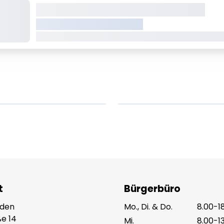
Dieser Inhalt wird gerade geladen
VREDEN.DE • EXTERNER LINK
Dieser Inhalt wird gerade geladen Dieser Inhalt wird 
em ipsum Lorem
Lorem ipsum Lore
um dolor sit amet
ipsum dolor sit am
t.
amet.
X.XXXX
Beitrag lesen
XX.XX.XXXX
Beitr
t
Bürgerbüro
eden
Mo., Di. & Do.
8.00-1
e 14
Mi.
8.00-1