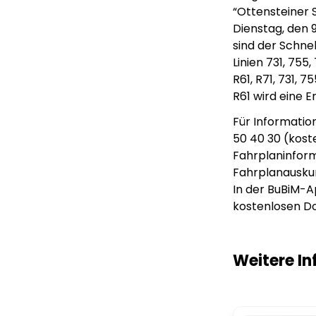
“Ottensteiner S
Dienstag, den 
sind der Schne
Linien 731, 755,
R61, R71, 731, 
R61 wird eine 
Für Informatio
50 40 30 (kost
Fahrplaninform
Fahrplanauskun
In der BuBiM-A
kostenlosen Do
Weitere In