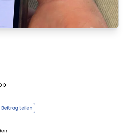
pp
Beitrag teilen
den