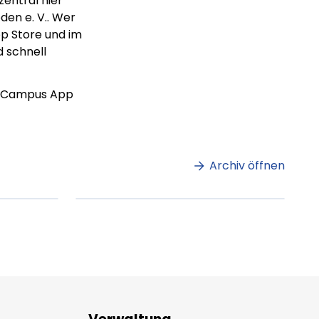
zentral hier
en e. V.. Wer
p Store und im
d schnell
genCampus App
m
Lorem ipsum Lorem
et
ipsum dolor sit amet
amet.
Archiv öffnen
ag lesen
XX.XX.XXXX
Beitrag lesen