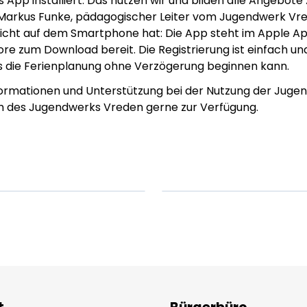
pp installiert. Das nutzen wir und bilden alle Angebote 
 Markus Funke, pädagogischer Leiter vom Jugendwerk Vred
icht auf dem Smartphone hat: Die App steht im Apple Ap
ore zum Download bereit. Die Registrierung ist einfach un
ss die Ferienplanung ohne Verzögerung beginnen kann.
nformationen und Unterstützung bei der Nutzung der Ju
m des Jugendwerks Vreden gerne zur Verfügung.
em ipsum Lorem
Lorem ipsum Lore
um dolor sit amet
ipsum dolor sit am
t.
amet.
X.XXXX
Beitrag lesen
XX.XX.XXXX
Beitr