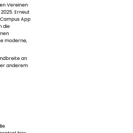
hen Vereinen
2025. Erneut
endCampus App
n die
inen
ine moderne,
ndbreite an
nter anderem
die