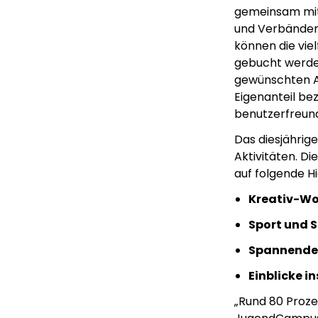
gemeinsam mit 
und Verbänden
können die vi
gebucht werden
gewünschten An
Eigenanteil be
benutzerfreund
Das diesjähri
Aktivitäten. D
auf folgende Hi
Kreativ-W
Sport und S
Spannende
Einblicke i
„Rund 80 Proze