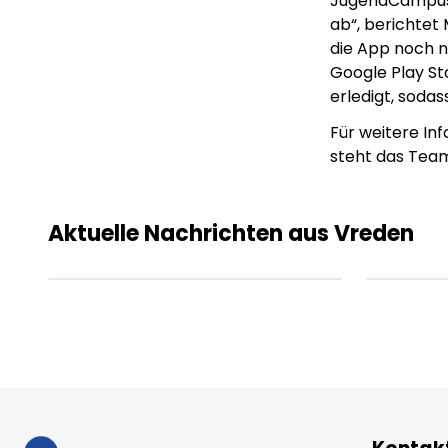
JugendCampus A
ab“, berichtet
die App noch n
Google Play St
erledigt, soda
Für weitere I
steht das Tea
Lorem ipsum Lorem
Lor
ipsum dolor sit amet
ips
amet.
ame
Aktuelle Nachrichten aus Vreden
XX.XX.XXXX
Beitrag lesen
XX.X