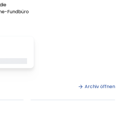
die
ine-Fundbüro
gerade geladen
m
Lorem ipsum Lorem
et
ipsum dolor sit amet
amet.
Archiv öffnen
ag lesen
XX.XX.XXXX
Beitrag lesen