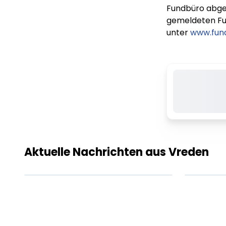
Fundbüro abgeg
gemeldeten Fu
unter
www.fun
Lorem ipsum Lorem
Lor
ipsum dolor sit amet
ips
amet.
ame
Aktuelle Nachrichten aus Vreden
XX.XX.XXXX
Beitrag lesen
XX.X