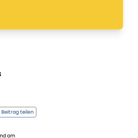
s
Beitrag teilen
und am