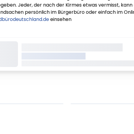
eben. Jeder, der nach der Kirmes etwas vermisst, kann 
ndsachen persönlich im Bürgerbüro oder einfach im Onl
dbürodeutschland.de
einsehen
Dieser Inhalt wird gerade geladen
VREDEN.DE • EXTERNER LINK
Dieser Inhalt wird gerade geladen Dieser Inhalt wird 
em ipsum Lorem
Lorem ipsum Lore
um dolor sit amet
ipsum dolor sit am
t.
amet.
X.XXXX
Beitrag lesen
XX.XX.XXXX
Beitr