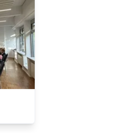
m
Lorem ipsum Lorem
et
ipsum dolor sit amet