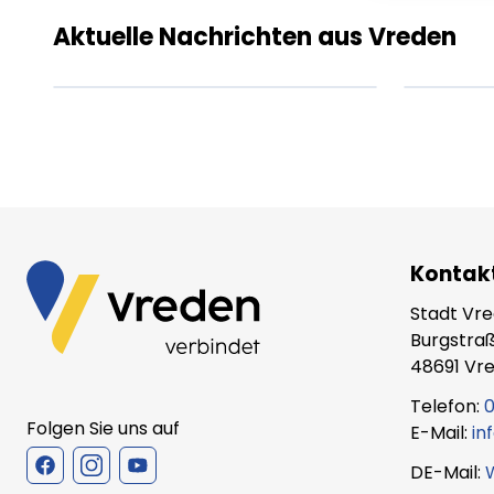
amet.
ame
Aktuelle Nachrichten aus Vreden
XX.XX.XXXX
Beitrag lesen
XX.X
Kontak
Stadt Vr
Burgstraß
48691 Vr
Telefon:
0
Folgen Sie uns auf
E-Mail:
in
DE-Mail: