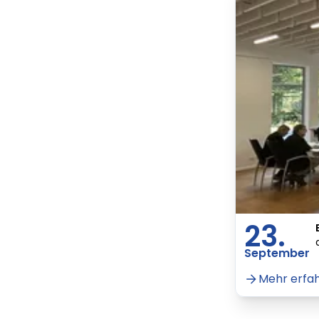
23.
September
Mehr erfa
Lorem ipsum Lorem
Lor
ipsum dolor sit amet
ips