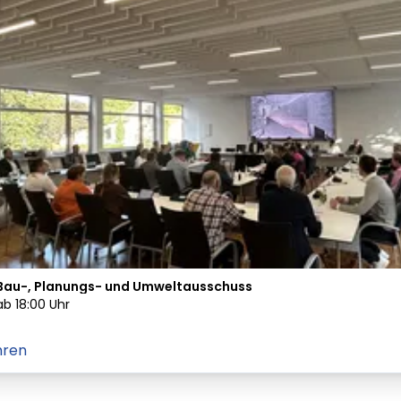
Bau-, Planungs- und Umweltausschuss
ab
18:00
Uhr
hren
em ipsum Lorem
Lorem ipsum Lore
um dolor sit amet
ipsum dolor sit am