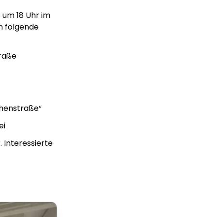
 um 18 Uhr im
m folgende
raße
henstraße“
ei
 Interessierte