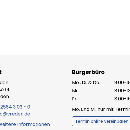
t.
amet.
X.XXXX
Beitrag lesen
XX.XX.XXXX
Beitr
t
Bürgerbüro
eden
Mo., Di. & Do.
8.00-1
e 14
Mi.
8.00-1
eden
Fr.
8.00-1
2564 3 03 - 0
Mo. und Mi. nur mit Term
fo@vreden.de
Termin online vereinbaren
Weitere Informationen