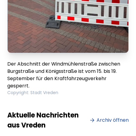
Der Abschnitt der Windmühlenstraße zwischen
Burgstraße und Königsstraße ist vom 15. bis 19.
September für den Kraftfahrzeugverkehr
gesperrt.
Copyright
:
Stadt Vreden
Lorem ipsum Lorem ipsum
Lore
Aktuelle Nachrichten
dolor sit amet amet.
Archiv öffnen
dolo
aus Vreden
XX.XX.XXXX
Beitrag lesen
XX.XX