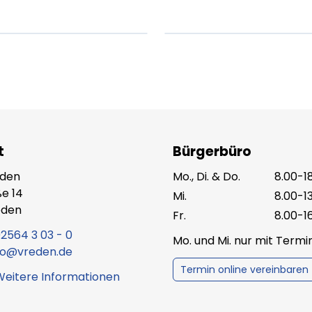
X.XXXX
Beitrag lesen
XX.XX.XXXX
Beitr
t
Bürgerbüro
eden
Mo., Di. & Do.
8.00-1
e 14
Mi.
8.00-1
eden
Fr.
8.00-1
2564 3 03 - 0
Mo. und Mi. nur mit Term
fo@vreden.de
Termin online vereinbaren
Weitere Informationen