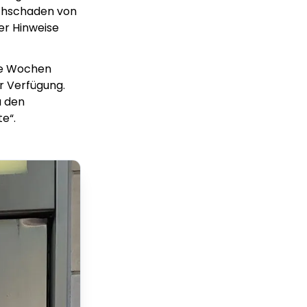
achschaden von
er Hinweise
re Wochen
ur Verfügung.
u den
e“.