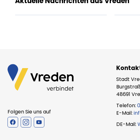
Aktuelle Nachrichten aus Vreden
XX.XX.XXXX
Beitrag lesen
XX.X
Kontak
Stadt Vr
Burgstraß
48691 Vr
Telefon:
0
Folgen Sie uns auf
E-Mail:
in
DE-Mail: