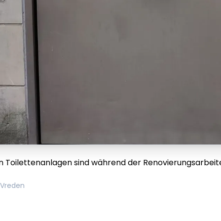
en Toilettenanlagen sind während der Renovierungsarbei
 Vreden
em ipsum Lorem
Lorem ipsum Lore
um dolor sit amet
ipsum dolor sit am
t.
amet.