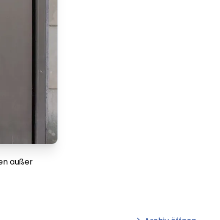
ten außer
m
Lorem ipsum Lorem
et
ipsum dolor sit amet
amet.