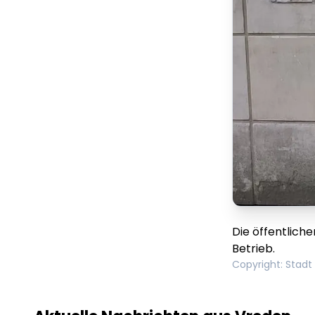
Die öffentlich
Betrieb.
Copyright
:
Stadt
Lorem ipsum Lorem
Lor
ipsum dolor sit amet
ips
amet.
ame