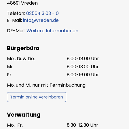
48691 Vreden
und Mitarbeiter des Veranstalters sowie deren
Angehörige und sonstige mit dieser
Telefon:
02564 3 03 - 0
Veranstaltung in Verbindung stehende Dritte
E-Mail:
info@vreden.de
sind von der Teilnahme ausgeschlossen.
DE-Mail:
Weitere Informationen
6. Die Teilnahme ist nur innerhalb des
Aktionszeitraums, sowie ausschließlich per E-
Bürgerbüro
Mail an
jan.wenning@vreden.de
, per Einwurf
schriftlich mit dem Hinweis „Gewinnspiel
Mo., Di. & Do.
8.00-18.00 Uhr
Vredener Kirmes“, oder per persönlicher
Mi.
8.00-13.00 Uhr
Nachricht an die Social Media Seiten der
Fr.
8.00-16.00 Uhr
Vredener Kirmes möglich. Die Teilnahme ist
unentgeltlich, der Teilnehmer/die Teilnehmerin
Mo. und Mi. nur mit Terminbuchung
geht keine vertraglichen oder sonstigen
rechtlichen Verpflichtungen ein. Um
Termin online vereinbaren
teilzunehmen muss die Gewinnspielfrage
beantwortet werden sowie auch Name,
Verwaltung
Adresse und eine Telefonnummer zu nennen.
Mo.-Fr.
8.30-12.30 Uhr
7. Die Teilnahme ist kostenlos. Die Teilnahme