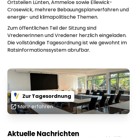
Ortsteilen Lünten, Ammeloe sowie Ellewick-
Crosewick, mehrere Bebauungsplanverfahren und
energie- und klimapolitische Themen.
Zum öffentlichen Teil der Sitzung sind
Vredenerinnen und Vredener herzlich eingeladen.
Die vollständige Tagesordnung ist wie gewohnt im
Ratsinformationssystem abrufbar.
Zur Tagesordnung
Mehr erfahren
Lorem ipsum Lorem ipsum
Lore
Aktuelle Nachrichten