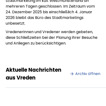
Stadtmarketing im kult Westmünsterland an
mehreren Tagen geschlossen. Im Zeitraum vom
24. Dezember 2025 bis einschließlich 4. Januar
2026 bleibt das Büro des Stadtmarketings
unbesetzt.
Vredenerinnen und Vredener werden gebeten,
diese Schließzeiten bei der Planung ihrer Besuche
und Anliegen zu berücksichtigen.
Lorem ipsum Lorem ipsum
Lore
Aktuelle Nachrichten
dolor sit amet amet.
Archiv öffnen
dolo
aus Vreden
XX.XX.XXXX
Beitrag lesen
XX.XX