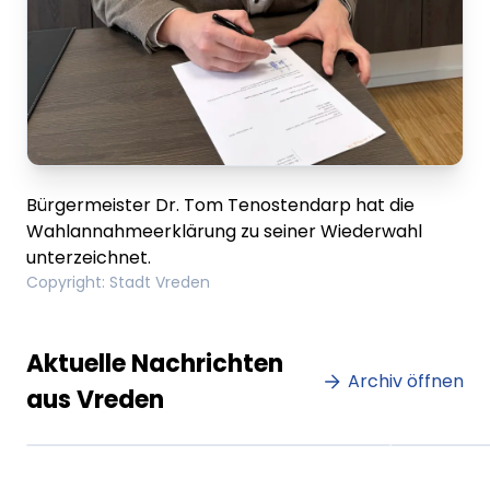
Bürgermeister Dr. Tom Tenostendarp hat die
Wahlannahmeerklärung zu seiner Wiederwahl
unterzeichnet.
Copyright
:
Stadt Vreden
Lorem ipsum Lorem ipsum
Lore
Aktuelle Nachrichten
dolor sit amet amet.
Archiv öffnen
dolo
aus Vreden
XX.XX.XXXX
Beitrag lesen
XX.XX