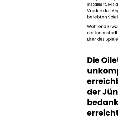
installiert. Mi
Vreden das Ang
beliebten Spiel
Während Erwac
der Innenstadt 
Eifer des Spiel
Die Oile
unkompl
erreich
der Jün
bedanke
erreich