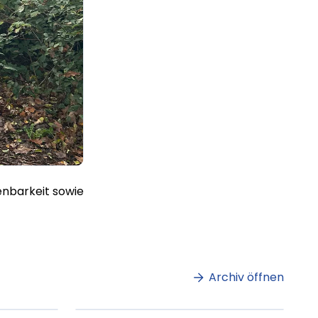
enbarkeit sowie
m
Lorem ipsum Lorem
et
ipsum dolor sit amet
amet.
Archiv öffnen
ag lesen
XX.XX.XXXX
Beitrag lesen