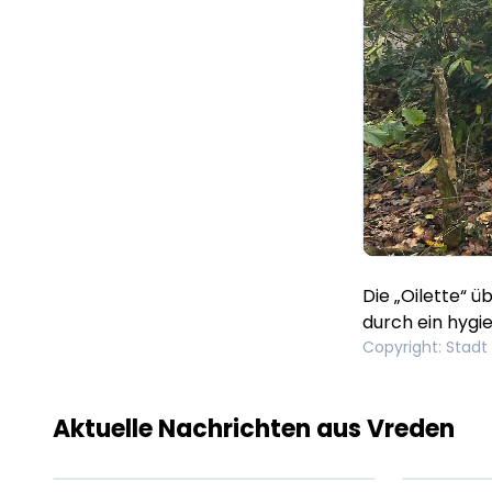
Die „Oilette“ 
durch ein hygi
Copyright
:
Stadt
Lorem ipsum Lorem
Lor
ipsum dolor sit amet
ips
amet.
ame
Aktuelle Nachrichten aus Vreden
XX.XX.XXXX
Beitrag lesen
XX.X