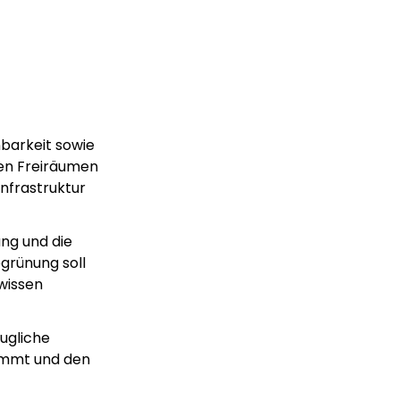
nbarkeit sowie
chen Freiräumen
Infrastruktur
ung und die
egrünung soll
wissen
augliche
ommt und den