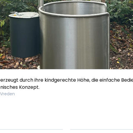
überzeugt durch ihre kindgerechte Höhe, die einfache Bedi
enisches Konzept.
 Vreden
em ipsum Lorem
Lorem ipsum Lore
um dolor sit amet
ipsum dolor sit am
t.
amet.
X.XXXX
Beitrag lesen
XX.XX.XXXX
Beitr