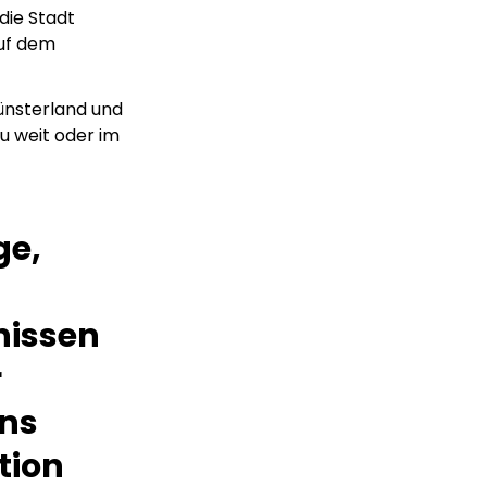
 die Stadt
auf dem
ünsterland und
zu weit oder im
ge,
nissen
r
uns
tion