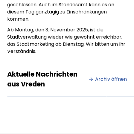
geschlossen. Auch im Standesamt kann es an
diesem Tag ganztägig zu Einschränkungen
kommen.
Ab Montag, den 3. November 2025, ist die
Stadtverwaltung wieder wie gewohnt erreichbar,
das Stadtmarketing ab Dienstag. Wir bitten um Ihr
Verständnis.
Lorem ipsum Lorem ipsum
Lore
Aktuelle Nachrichten
dolor sit amet amet.
Archiv öffnen
dolo
aus Vreden
XX.XX.XXXX
Beitrag lesen
XX.XX