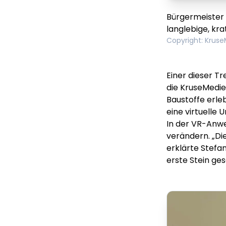
Bürgermeister
langlebige, kra
Copyright
:
Kruse
Einer dieser Tr
die KruseMedien
Baustoffe erle
eine virtuell
In der VR-Anwe
verändern. „Di
erklärte Stefa
erste Stein gese