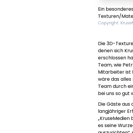
Ein besonderes
Texturen/Mater
Copyright
:
Kruse
Die 3D-Texture
denen sich Kr
erschlossen ha
Team, wie Petr
Mitarbeiter is
wäre das alles 
Team durch ein
bei uns so gut 
Die Gäste aus 
langjähriger Er
„KruseMedien b
es seine Wurze
auszurichten“,