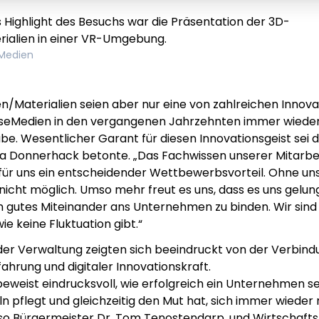
 Highlight des Besuchs war die Präsentation der 3D-
ialien in einer VR-Umgebung.
Medien
n/Materialien seien aber nur eine von zahlreichen Innova
useMedien in den vergangenen Jahrzehnten immer wiede
be. Wesentlicher Garant für diesen Innovationsgeist sei 
a Donnerhack betonte. „Das Fachwissen unserer Mitarbe
t für uns ein entscheidender Wettbewerbsvorteil. Ohne un
nicht möglich. Umso mehr freut es uns, dass es uns gelung
 gutes Miteinander ans Unternehmen zu binden. Wir sind s
wie keine Fluktuation gibt.“
der Verwaltung zeigten sich beeindruckt von der Verbind
fahrung und digitaler Innovationskraft.
eweist eindrucksvoll, wie erfolgreich ein Unternehmen s
ln pflegt und gleichzeitig den Mut hat, sich immer wieder
 so Bürgermeister Dr. Tom Tenostendarp, und Wirtschaft