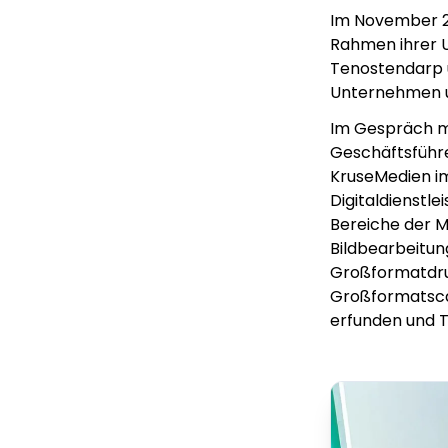
Im November 20
Rahmen ihrer 
Tenostendarp u
Unternehmen u
Im Gespräch mi
Geschäftsführe
KruseMedien im
Digitaldienstl
Bereiche der 
Bildbearbeitun
Großformatdru
Großformatsca
erfunden und T