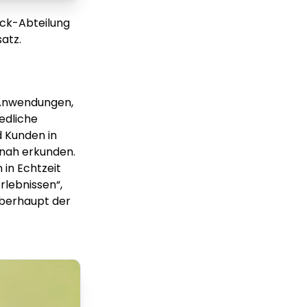
ck-Abteilung
satz.
D-Anwendungen,
edliche
d Kunden in
snah erkunden.
in Echtzeit
lebnissen“,
überhaupt der