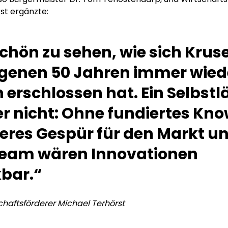
st ergänzte:
 schön zu sehen, wie sich Krus
genen 50 Jahren immer wied
 erschlossen hat. Ein Selbstlä
r nicht: Ohne fundiertes Kn
heres Gespür für den Markt un
Team wären Innovationen
bar.“
chaftsförderer Michael Terhörst
em ipsum Lorem
Lorem ipsum Lore