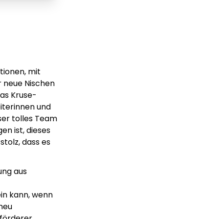
tionen, mit
r neue Nischen
das Kruse-
iterinnen und
ser tolles Team
en ist, dieses
tolz, dass es
ung aus
ein kann, wenn
 neu
sförderer