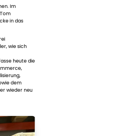
hen. Im
 Tom
cke in das
rei
r, wie sich
fasse heute die
Commerce,
isierung,
sowie dem
er wieder neu