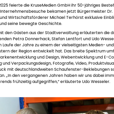
25 feierte die KruseMedien GmbH ihr 50-jähriges Beste
Unternehmensbesuche bekamen jetzt Bürgermeister Dr.
nd Wirtschaftsförderer Michael Terhörst exklusive Einbli
nd seine bewegte Geschichte.
t den Gästen aus der Stadtverwaltung erläuterten die d
nden Petra Donnerhack, Stefan Lentfort und Udo Wessele
 Laufe der Jahre zu einem der vielseitigsten Medien- und
eistern der Region entwickelt hat. Das breite Spektrum um
Markenentwicklung und Design, Webentwicklung und E-
g und Verpackungsdesign, Fotografie, Video, Produktvisual
ck mit deutschlandweiten Schaufenster-Beklebungen 
n. „In den vergangenen Jahren haben wir uns dabei imm
rends frühzeitig aufgegriffen,“ erläuterte Udo Wesseler.