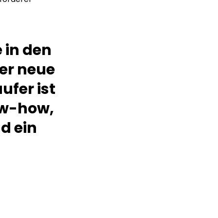
e in den
er neue
ufer ist
ow-how,
d ein
m
Lorem ipsum Lorem