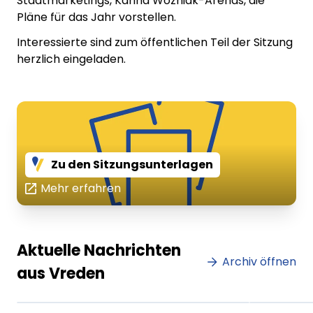
Stadtmarketings, Karina Wozniak-Arends, die
Pläne für das Jahr vorstellen.
Interessierte sind zum öffentlichen Teil der Sitzung
herzlich eingeladen.
Zu den Sitzungsunterlagen
Mehr erfahren
Lorem ipsum Lorem ipsum
Lore
Aktuelle Nachrichten
dolor sit amet amet.
Archiv öffnen
dolo
aus Vreden
XX.XX.XXXX
Beitrag lesen
XX.XX