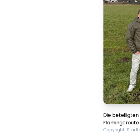
Die beteiligte
Flamingoroute 
Copyright
:
Stadt
Lorem ipsum Lorem
Lor