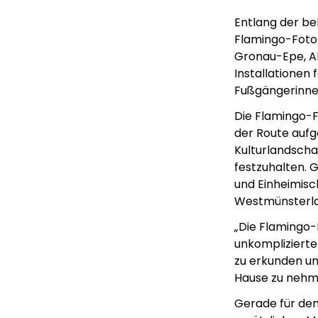
Entlang der be
Flamingo-Foto
Gronau-Epe, Ah
Installationen
Fußgängerinne
Die Flamingo-F
der Route aufg
Kulturlandscha
festzuhalten. G
und Einheimisch
Westmünsterla
„Die Flamingo-
unkomplizierte
zu erkunden un
Hause zu nehm
Gerade für de