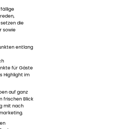
fällige
reden,
setzen die
r sowie
Punkten entlang
ch
unkte für Gäste
s Highlight im
ben auf ganz
 frischen Blick
g mit nach
marketing.
nen