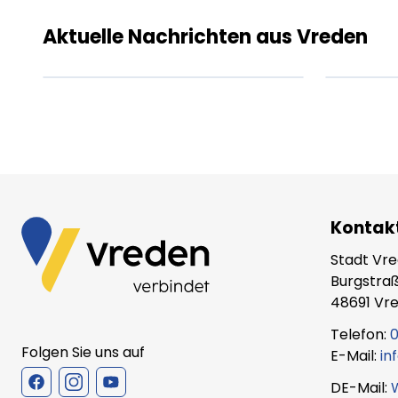
ipsum dolor sit amet
ips
amet.
ame
Aktuelle Nachrichten aus Vreden
XX.XX.XXXX
Beitrag lesen
XX.X
Kontak
Stadt Vr
Burgstraß
48691 Vr
Telefon:
0
Folgen Sie uns auf
E-Mail:
in
DE-Mail: