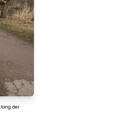
tlang der
m
Lorem ipsum Lorem