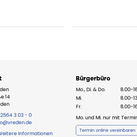
um dolor sit amet
ipsum dolor sit am
t.
amet.
X.XXXX
Beitrag lesen
XX.XX.XXXX
Beitr
t
Bürgerbüro
eden
Mo., Di. & Do.
8.00-1
e 14
Mi.
8.00-1
eden
Fr.
8.00-1
2564 3 03 - 0
Mo. und Mi. nur mit Term
fo@vreden.de
Termin online vereinbaren
Weitere Informationen