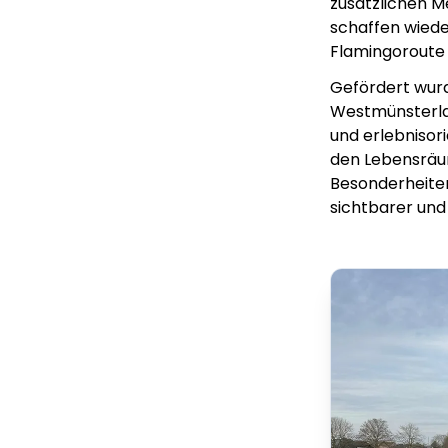
zusätzlichen M
schaffen wiede
Flamingoroute 
Gefördert wurd
Westmünsterlan
und erlebnisor
den Lebensräum
Besonderheite
sichtbarer und