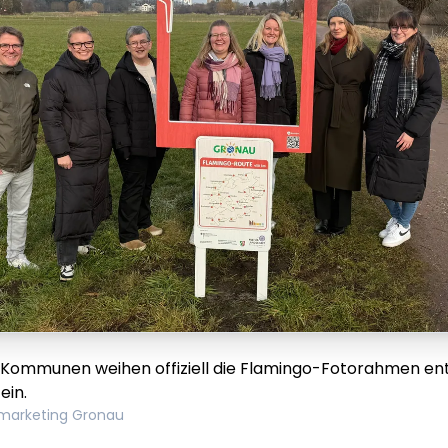
n Kommunen weihen offiziell die Flamingo-Fotorahmen en
ein.
marketing Gronau
em ipsum Lorem
Lorem ipsum Lore