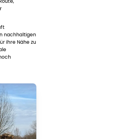
Route,
r
ft
en nachhaltigen
ür ihre Nähe zu
ale
 noch