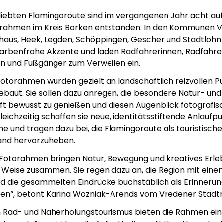
liebten Flamingoroute sind im vergangenen Jahr acht auf
rahmen im Kreis Borken entstanden. In den Kommunen V
aus, Heek, Legden, Schöppingen, Gescher und Stadtlohn 
 farbenfrohe Akzente und laden Radfahrerinnen, Radfahre
n und Fußgänger zum Verweilen ein.
otorahmen wurden gezielt an landschaftlich reizvollen 
ebaut. Sie sollen dazu anregen, die besondere Natur- und
ft bewusst zu genießen und diesen Augenblick fotografis
leichzeitig schaffen sie neue, identitätsstiftende Anlaufp
e und tragen dazu bei, die Flamingoroute als touristische
nd hervorzuheben.
Fotorahmen bringen Natur, Bewegung und kreatives Erle
 Weise zusammen. Sie regen dazu an, die Region mit einem
d die gesammelten Eindrücke buchstäblich als Erinnerun
en“, betont Karina Wozniak-Arends vom Vredener Stadt
n Rad- und Naherholungstourismus bieten die Rahmen ei