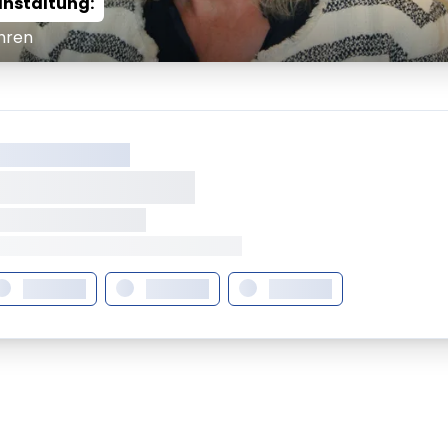
anstaltung:
hren
XX XXX XXXXXXXX
XXXXXXX XXXXX
XXXXXX • XXXXXXXX
XX XXX • XXXXXXXXXXXXXXXXXXXX
XXXXXXX
XXXXXXX
XXXXXXX
em ipsum Lorem
Lorem ipsum Lore
um dolor sit amet
ipsum dolor sit am
t.
amet.
X.XXXX
Beitrag lesen
XX.XX.XXXX
Beitr