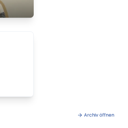
m
Lorem ipsum Lorem
et
ipsum dolor sit amet
amet.
Archiv öffnen
ag lesen
XX.XX.XXXX
Beitrag lesen