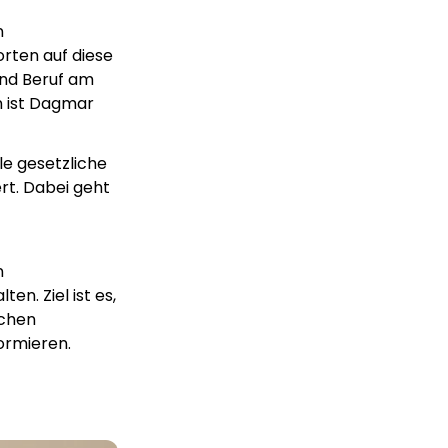
n
rten auf diese
und Beruf am
n ist Dagmar
le gesetzliche
rt. Dabei geht
n
n. Ziel ist es,
ichen
ormieren.