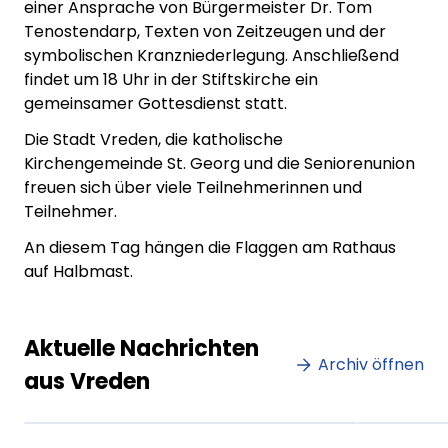
einer Ansprache von Bürgermeister Dr. Tom
Tenostendarp, Texten von Zeitzeugen und der
symbolischen Kranzniederlegung. Anschließend
findet um 18 Uhr in der Stiftskirche ein
gemeinsamer Gottesdienst statt.
Die Stadt Vreden, die katholische
Kirchengemeinde St. Georg und die Seniorenunion
freuen sich über viele Teilnehmerinnen und
Teilnehmer.
An diesem Tag hängen die Flaggen am Rathaus
auf Halbmast.
Lorem ipsum Lorem ipsum
Lore
Aktuelle Nachrichten
dolor sit amet amet.
Archiv öffnen
dolo
aus Vreden
XX.XX.XXXX
Beitrag lesen
XX.XX