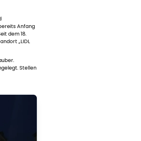
d
bereits Anfang
eit dem 18.
andort „LIDL
auber.
elegt. Stellen