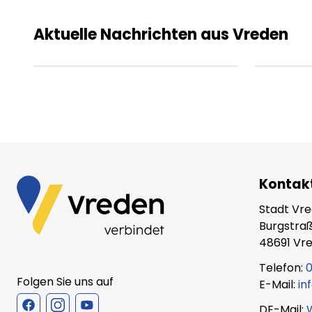
ipsum dolor sit amet
ips
amet.
ame
Aktuelle Nachrichten aus Vreden
XX.XX.XXXX
Beitrag lesen
XX.X
Kontak
Stadt Vr
Burgstraß
48691 Vr
Telefon:
0
Folgen Sie uns auf
E-Mail:
in
DE-Mail: