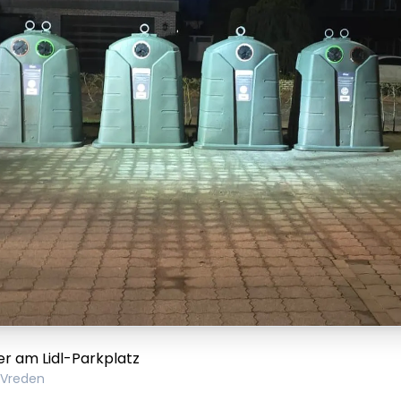
er am Lidl-Parkplatz
 Vreden
em ipsum Lorem
Lorem ipsum Lore