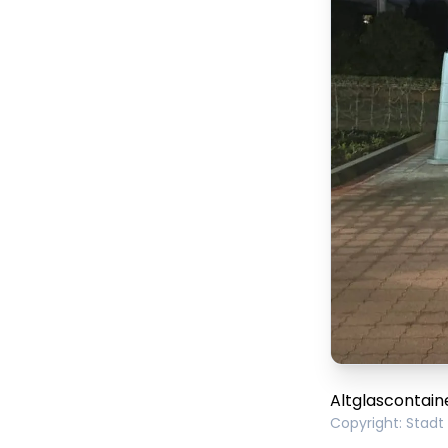
Altglascontain
Copyright
:
Stadt
Lorem ipsum Lorem
Lor