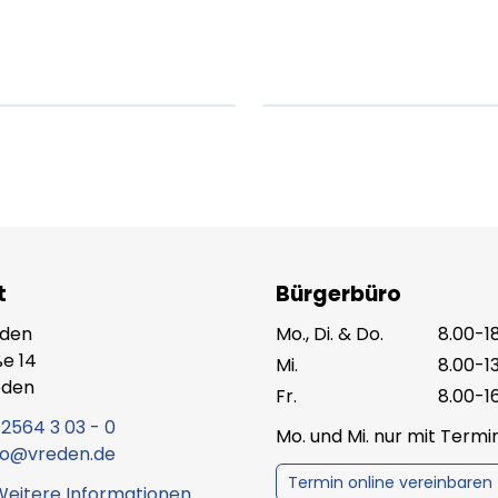
um dolor sit amet
ipsum dolor sit am
t.
amet.
X.XXXX
Beitrag lesen
XX.XX.XXXX
Beitr
t
Bürgerbüro
eden
Mo., Di. & Do.
8.00-1
e 14
Mi.
8.00-1
eden
Fr.
8.00-1
2564 3 03 - 0
Mo. und Mi. nur mit Term
fo@vreden.de
Termin online vereinbaren
Weitere Informationen