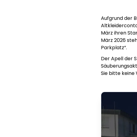
Aufgrund der 
Altkleidercont
März ihren Sta
März 2026 steh
Parkplatz“.
Der Apell der S
Säuberungsakti
Sie bitte keine