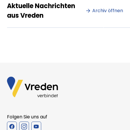
Lorem ipsum Lorem ipsum
Lore
Aktuelle Nachrichten
dolor sit amet amet.
Archiv öffnen
dolo
aus Vreden
XX.XX.XXXX
Beitrag lesen
XX.XX
Folgen Sie uns auf