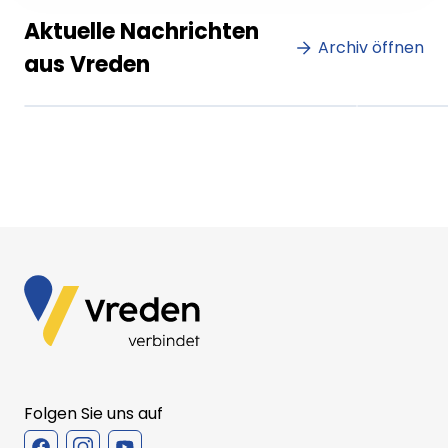
Lorem ipsum Lorem ipsum
Lore
Aktuelle Nachrichten
dolor sit amet amet.
Archiv öffnen
dolo
aus Vreden
XX.XX.XXXX
Beitrag lesen
XX.XX
Folgen Sie uns auf