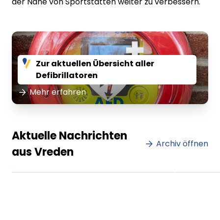
der Nähe von Sportstätten weiter zu verbessern.
Zur aktuellen Übersicht aller
Defibrillatoren
Mehr erfahren
Lorem ipsum Lorem ipsum
Lore
Aktuelle Nachrichten
dolor sit amet amet.
Archiv öffnen
dolo
aus Vreden
XX.XX.XXXX
Beitrag lesen
XX.XX