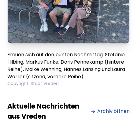
Freuen sich auf den bunten Nachmittag: Stefanie
Hilbing, Markus Funke, Doris Pennekamp (hintere
Reihe), Maike Wenning, Hannes Lansing und Laura
Warlier (sitzend, vordere Reihe).
Copyright
:
Stadt Vreden
Lorem ipsum Lorem ipsum
Lore
Aktuelle Nachrichten
dolor sit amet amet.
Archiv öffnen
dolo
aus Vreden
XX.XX.XXXX
Beitrag lesen
XX.XX