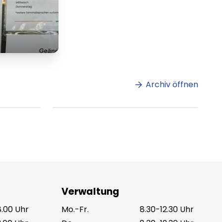
m
Lorem ipsum Lorem
et
ipsum dolor sit amet
amet.
Archiv öffnen
ag lesen
XX.XX.XXXX
Beitrag lesen
Verwaltung
8.00 Uhr
Mo.-Fr.
8.30-12.30 Uhr