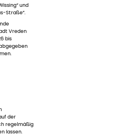
Wissing“ und
s-Straße“.
ende
tadt Vreden
6 bis
u abgegeben
hmen.
n
auf der
ch regelmäßig
n lassen.