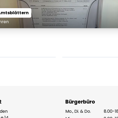
Amtsblättern
hren
em ipsum Lorem
Lorem ipsum Lore
um dolor sit amet
ipsum dolor sit am
t.
amet.
X.XXXX
Beitrag lesen
XX.XX.XXXX
Beitr
t
Bürgerbüro
eden
Mo., Di. & Do.
8.00-1
e 14