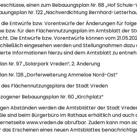
eschlüsse, einen zum Bebauungsplan Nr. 88 „Hof Schule-
uungsplan Nr. 122 „Nachverdichtung Bernhard-Letterhau
die Entwürfe bzw. Vorentwürfe der Änderungen für folg
e bzw. für den Flächennutzungsplan im Amtsblatt der S
t. Die Entwürfe bzw. Vorentwürfe können vom 21.05.202
nschließlich eingesehen werden und Stellungnahmen daz
lierte Informationen hierzu sind dem Amtsblatt zu entne
an Nr. 97 „Solarpark Vreden“, 2. Änderung
an Nr. 126 „Dorferweiterung Ammeloe Nord-Ost“
g des Flächennutzungsplans der Stadt Vreden
ogener Bebauungsplan Nr. 60 „Kirchplatz“
igen Abständen werden die Amtsblätter der Stadt Vrede
 Sie sind beim Bürgerbüro im Rathaus erhältlich und auch 
ternetseite www.vreden.de abrufbar. Zudem kann man si
r das Erscheinen eines neuen Amtsblattes benachrichtige