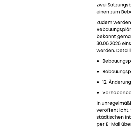
zwei Satzungsb
einen zum Beba
Zudem werden 
Bebauungsplän
bekannt gemach
30.06.2026 ei
werden. Detail
Bebauungspl
Bebauungspl
12. Änderun
Vorhabenbez
In unregelmäß
veröffentlicht.
städtischen In
per E-Mail übe