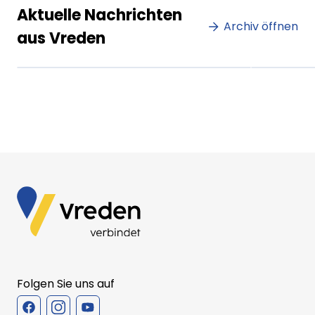
Lorem ipsum Lorem ipsum
Lore
Aktuelle Nachrichten
dolor sit amet amet.
Archiv öffnen
dolo
aus Vreden
XX.XX.XXXX
Beitrag lesen
XX.XX
Folgen Sie uns auf