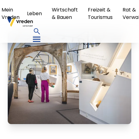
Mein
Wirtschaft
Freizeit &
Rat &
Leben
Vreden
& Bauen
Tourismus
Verwa