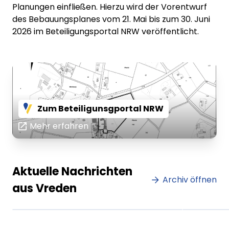
Planungen einfließen. Hierzu wird der Vorentwurf
des Bebauungsplanes vom 21. Mai bis zum 30. Juni
2026 im Beteiligungsportal NRW veröffentlicht.
Zum Beteiligunsgportal NRW
Mehr erfahren
Lorem ipsum Lorem ipsum
Lore
Aktuelle Nachrichten
dolor sit amet amet.
Archiv öffnen
dolo
aus Vreden
XX.XX.XXXX
Beitrag lesen
XX.XX