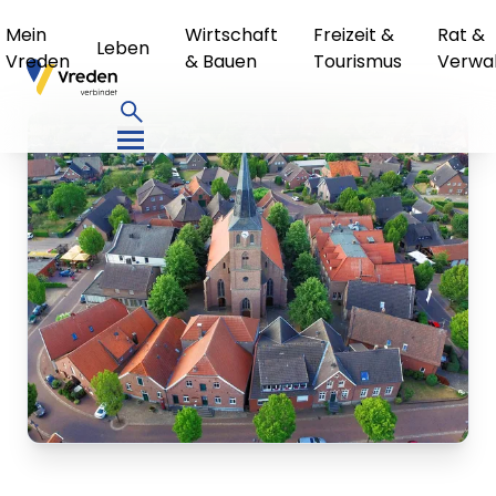
Mein
Wirtschaft
Freizeit &
Rat &
Leben
Vreden
& Bauen
Tourismus
Verwa