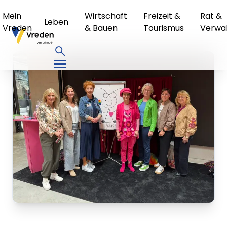
Mein
Wirtschaft
Freizeit &
Rat &
Leben
Vreden
& Bauen
Tourismus
Verwa