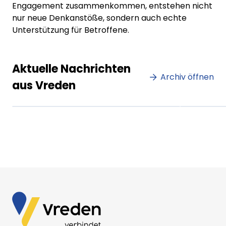
Engagement zusammenkommen, entstehen nicht
nur neue Denkanstöße, sondern auch echte
Unterstützung für Betroffene.
Lorem ipsum Lorem ipsum
Lore
Aktuelle Nachrichten
dolor sit amet amet.
Archiv öffnen
dolo
aus Vreden
XX.XX.XXXX
Beitrag lesen
XX.XX