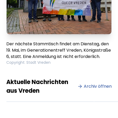
Der nächste Stammtisch findet am Dienstag, den
19. Mai, im Generationentreff Vreden, Königsstraße
6, statt. Eine Anmeldung ist nicht erforderlich.
Copyright
:
Stadt Vreden
Lorem ipsum Lorem ipsum
Lore
Aktuelle Nachrichten
dolor sit amet amet.
Archiv öffnen
dolo
aus Vreden
XX.XX.XXXX
Beitrag lesen
XX.XX