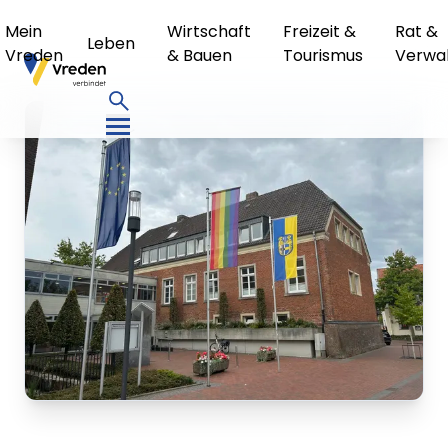
Mein
Wirtschaft
Freizeit &
Rat &
Leben
Vreden
& Bauen
Tourismus
Verwa