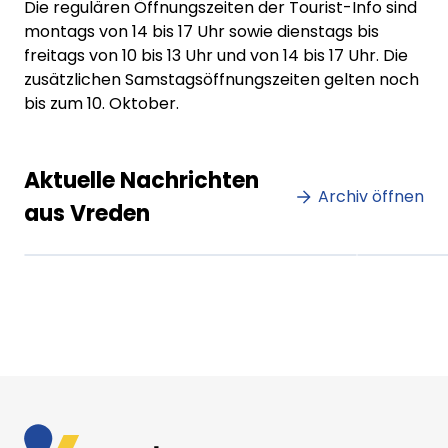
Die regulären Öffnungszeiten der Tourist-Info sind
montags von 14 bis 17 Uhr sowie dienstags bis
freitags von 10 bis 13 Uhr und von 14 bis 17 Uhr. Die
zusätzlichen Samstagsöffnungszeiten gelten noch
bis zum 10. Oktober.
Lorem ipsum Lorem ipsum
Lore
Aktuelle Nachrichten
dolor sit amet amet.
Archiv öffnen
dolo
aus Vreden
XX.XX.XXXX
Beitrag lesen
XX.XX