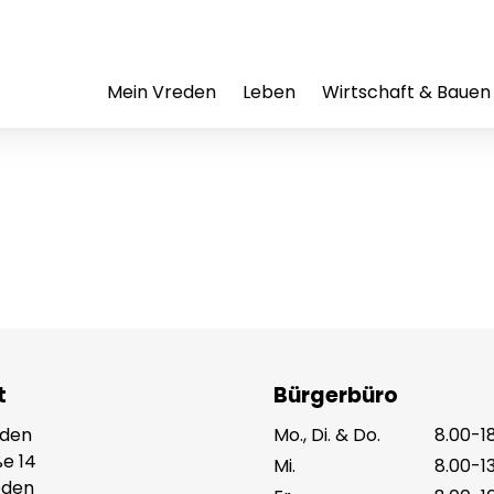
Mein Vreden
Leben
Wirtschaft & Bauen
t
Bürgerbüro
eden
Mo., Di. & Do.
8.00-1
e 14
Mi.
8.00-1
eden