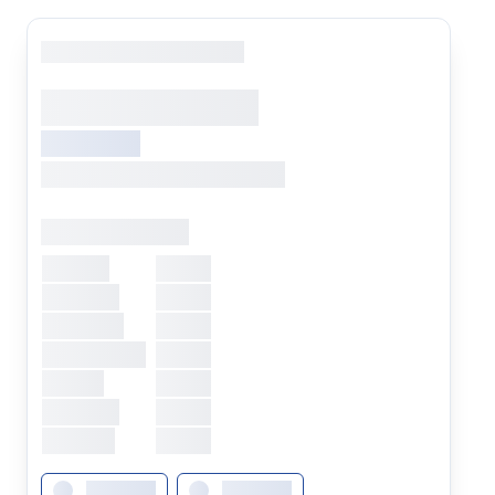
Copyright
: XXXXXXXXXXXX
XXXXXXX XXXXX
XXXXXXXXX
XXXXXXX, XXXXXXX XXXXXXX
Öffnungszeiten
Montag
XXXXX
Dienstag
XXXXX
Mittwoch
XXXXX
Donnerstag
XXXXX
Freitag
XXXXX
Samstag
XXXXX
Sonntag
XXXXX
XXXXXXX
XXXXXXX