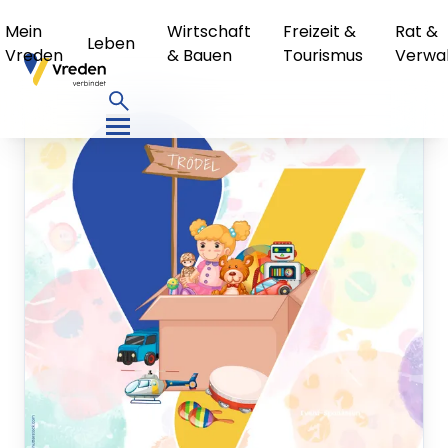
Mein
Wirtschaft
Freizeit &
Rat &
Leben
Vreden
& Bauen
Tourismus
Verwa