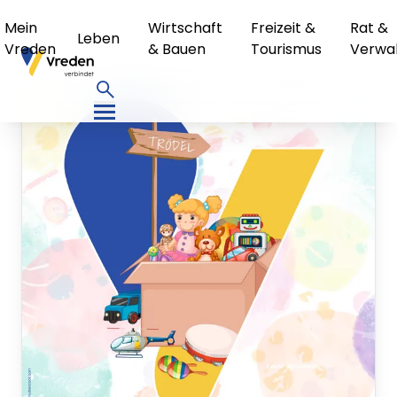
Mein
Wirtschaft
Freizeit &
Rat &
Leben
Vreden
& Bauen
Tourismus
Verwa