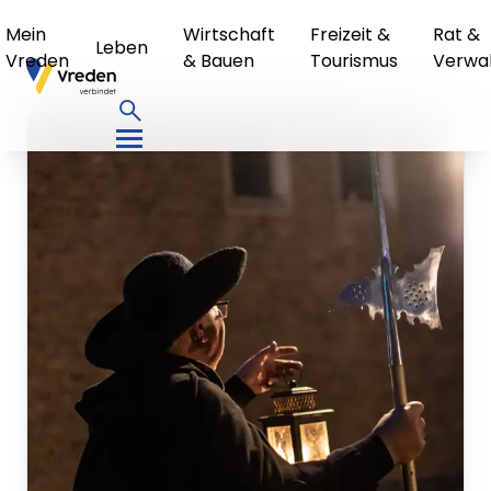
Mein
Wirtschaft
Freizeit &
Rat &
Leben
Vreden
& Bauen
Tourismus
Verwa