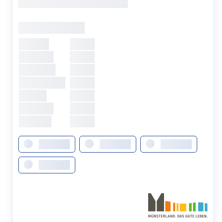
XXXXXXX, XXXXXXX XXXXXXX
Öffnungszeiten
Montag
XXXXX
Dienstag
XXXXX
Mittwoch
XXXXX
Donnerstag
XXXXX
Freitag
XXXXX
Samstag
XXXXX
Sonntag
XXXXX
XXXXXXX
XXXXXXX
XXXXXXX
XXXXXXX