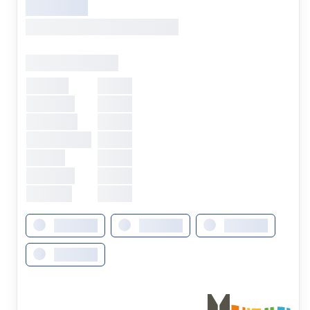
XXXXXXXXX
XXXXXXX, XXXXXXX XXXXXXX
Öffnungszeiten
Montag
XXXXX
Dienstag
XXXXX
Mittwoch
XXXXX
Donnerstag
XXXXX
Freitag
XXXXX
Samstag
XXXXX
Sonntag
XXXXX
XXXXXXX
XXXXXXX
XXXXXXX
XXXXXXX