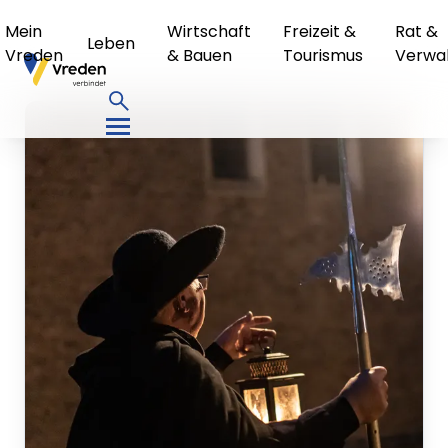
Mein
Wirtschaft
Freizeit &
Rat &
Leben
Vreden
& Bauen
Tourismus
Verwa