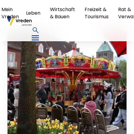
Mein
Wirtschaft
Freizeit &
Rat &
Leben
Vreden
& Bauen
Tourismus
Verwa