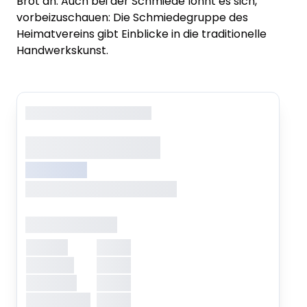
Brot an. Auch bei der Schmiede lohnt es
sich,
vorbeizuschauen: Die Schmiedegruppe des
Heimatvereins gibt Einblicke in die traditionelle
Handwerkskunst.
Copyright
: XXXXXXXXXXXX
XXXXXXX XXXXX
XXXXXXXXX
XXXXXXX, XXXXXXX XXXXXXX
Öffnungszeiten
Montag
XXXXX
Dienstag
XXXXX
Mittwoch
XXXXX
Donnerstag
XXXXX